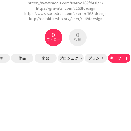
https://www.reddit.com/user/c168fdesign/
https://gravatar.com/c168fdesign
https://www.speedrun.com/users/c168fdesign
http://delphi.larsbo.org/user/c168fdesign
0
0
フォロー
投稿
物
作品
商品
プロジェクト
ブランド
キーワード