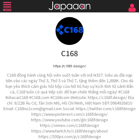
C168
https://c168f.design/
C168 đồng hành cùng hội viên suốt tuần với mã N357: Siêu ưu đãi nạp
tiền vào các ngày Thứ 3, Thứ 5 và Thứ 7, tặng thêm đến 1,888K. Cho dù
bạn yêu thích cảm giác hồi hộp của Nổ hũ hay sự kịch tính từ sảnh Bắn
cá, C168 luôn có quà tiếp sức để bạn chiến thắng mỗi ngày! #C168
#nhacaiC168 #C168.com #C168com Website: https://c168f.design/ Địa
chỉ: 8/22B Âu Cơ, Tân Sơn Nhì, Hồ Chí Minh, Việt Nam SĐT:0964926810
Email: C168no1com@gmail.com Social: https://twitter.com/c168fdesign
https://www.pinterest.com/c168fdesign/
https://www.youtube.com/@c168fdesign
https://vimeo.com/c168fdesign
https://www.twitch.tv/c168fdesign/about
https://500px.com/p/c168fdesign