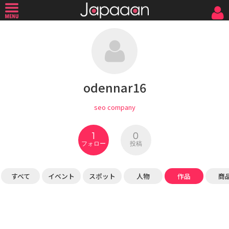
odennar16
seo company
1
0
フォロー
投稿
すべて
イベント
スポット
人物
作品
商