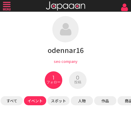
odennar16
seo company
1
0
フォロー
投稿
すべて
イベント
スポット
人物
作品
商