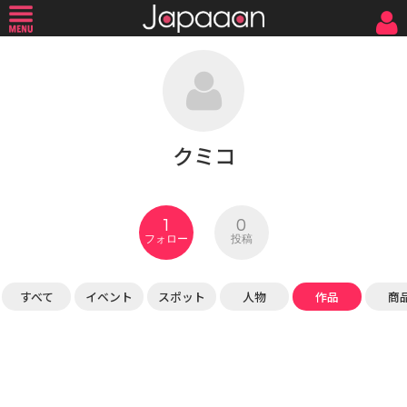
クミコ
1
0
フォロー
投稿
すべて
イベント
スポット
人物
作品
商