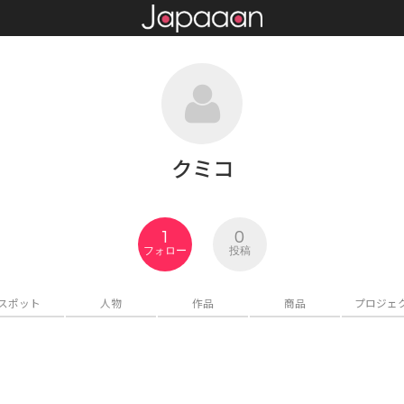
クミコ
1
0
フォロー
投稿
スポット
人物
作品
商品
プロジェ