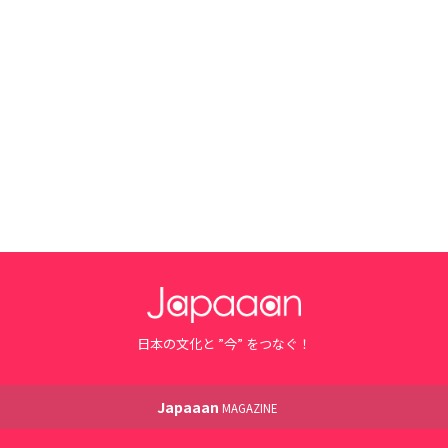
日本の文化と ”今” をつなぐ！
Japaaan
MAGAZINE