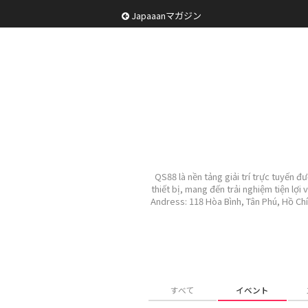
Japaaanマガジン
QS88 là nền tảng giải trí trực tuyến đ
thiết bị, mang đến trải nghiệm tiện l
Andress: 118 Hòa Bình, Tân Phú, Hồ C
すべて
イベント