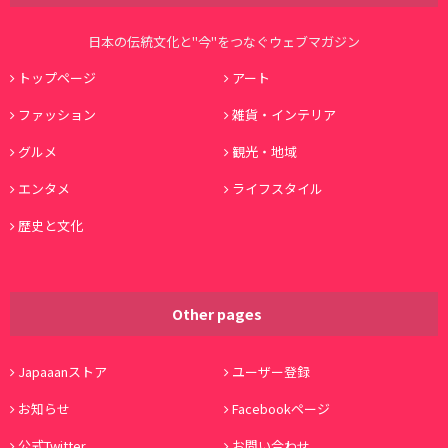
日本の伝統文化と"今"をつなぐウェブマガジン
トップページ
アート
ファッション
雑貨・インテリア
グルメ
観光・地域
エンタメ
ライフスタイル
歴史と文化
Other pages
Japaaanストア
ユーザー登録
お知らせ
Facebookページ
公式Twitter
お問い合わせ