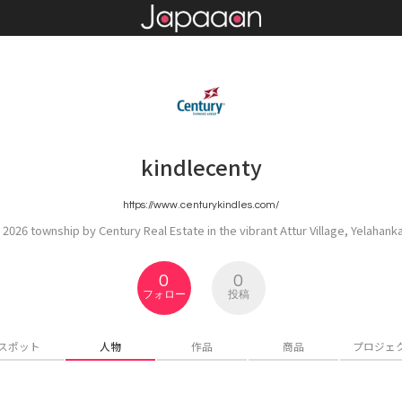
kindlecenty
https://www.centurykindles.com/
a 2026 township by Century Real Estate in the vibrant Attur Village, Yelahank
0
0
フォロー
投稿
スポット
人物
作品
商品
プロジェ