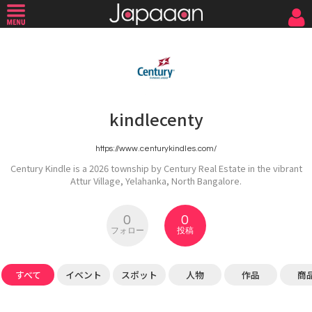
kindlecenty
https://www.centurykindles.com/
Century Kindle is a 2026 township by Century Real Estate in the vibrant
Attur Village, Yelahanka, North Bangalore.
0
0
フォロー
投稿
すべて
イベント
スポット
人物
作品
商