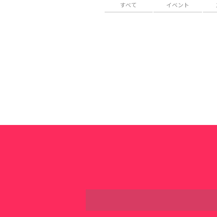
すべて
イベント