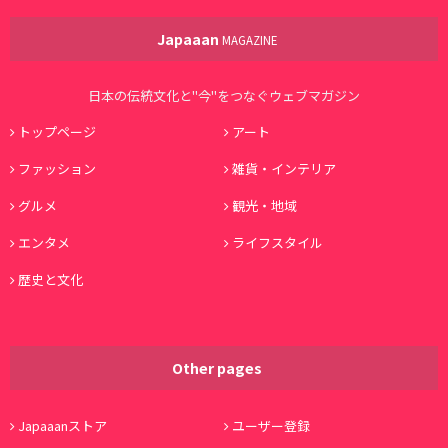
Japaaan
MAGAZINE
日本の伝統文化と"今"をつなぐウェブマガジン
トップページ
アート
ファッション
雑貨・インテリア
グルメ
観光・地域
エンタメ
ライフスタイル
歴史と文化
Other pages
Japaaanストア
ユーザー登録