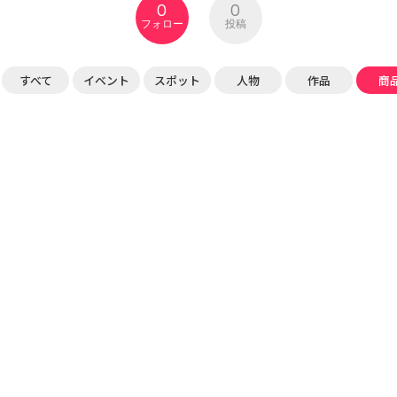
0
0
フォロー
投稿
すべて
イベント
スポット
人物
作品
商