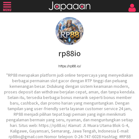
rp88io
https://rp88.io/
"RP88 merupakan platform judi online terpercaya yang menyediakan
berbagai permainan slot gacor dengan RTP tinggi dan peluang
kemenangan besar. Didukung dengan sistem keamanan modern,
proses deposit dan withdraw berjalan cepat, aman, dan tanpa kendala.
Selain itu, tersedia berbagai bonus menarik seperti bonus member
baru, cashback, dan promo harian yang menguntungkan. Dengan
tampilan yang user-friendly serta layanan customer service 24 jam,
RP88 menjadi pilihan tepat bagi pemain yang ingin menikmati
pengalaman bermain yang seru, nyaman, dan menguntungkan setiap
hari. Situs web: https://rp88.io/ Alamat: Jl. Muara Utama Blok G-4,
Kaligawe, Gayamsari, Semarang, Jawa Tengah, Indonesia E-mail:
rp88io@gmail.com Nomor telepon: 0-24-747-6028 Hashtag: #RP88