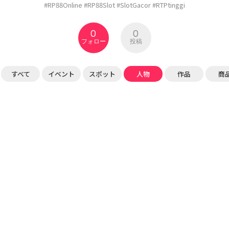
#RP88Online #RP88Slot #SlotGacor #RTPtinggi
0
0
フォロー
投稿
すべて
イベント
スポット
人物
作品
商