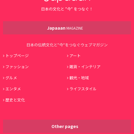
日本の文化と ”今” をつなぐ！
Japaaan
MAGAZINE
日本の伝統文化と"今"をつなぐウェブマガジン
トップページ
アート
ファッション
雑貨・インテリア
グルメ
観光・地域
エンタメ
ライフスタイル
歴史と文化
Other pages