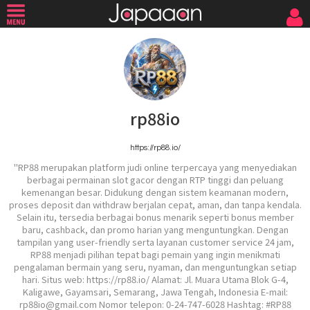
rp88io
https://rp88.io/
"RP88 merupakan platform judi online terpercaya yang menyediakan
berbagai permainan slot gacor dengan RTP tinggi dan peluang
kemenangan besar. Didukung dengan sistem keamanan modern,
proses deposit dan withdraw berjalan cepat, aman, dan tanpa kendala.
Selain itu, tersedia berbagai bonus menarik seperti bonus member
baru, cashback, dan promo harian yang menguntungkan. Dengan
tampilan yang user-friendly serta layanan customer service 24 jam,
RP88 menjadi pilihan tepat bagi pemain yang ingin menikmati
pengalaman bermain yang seru, nyaman, dan menguntungkan setiap
hari. Situs web: https://rp88.io/ Alamat: Jl. Muara Utama Blok G-4,
Kaligawe, Gayamsari, Semarang, Jawa Tengah, Indonesia E-mail:
rp88io@gmail.com Nomor telepon: 0-24-747-6028 Hashtag: #RP88