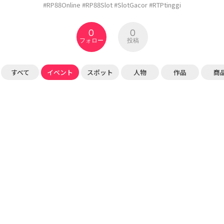
#RP88Online #RP88Slot #SlotGacor #RTPtinggi
0
0
フォロー
投稿
すべて
イベント
スポット
人物
作品
商