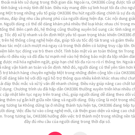
thoải mái khi sử dụng trong thời gian dài. Ngoài ra, OK8386 cũng được tối ưu
tính bảng và máy tính để bàn. Điều này mang đến sự linh hoạt tối đa cho ngườ
ạng Một trong những yếu tố giúp OK8386 thu hút người dùng chính là sự đa dạ
 nhau, đáp ứng nhu cầu phong phú của người dùng hiện đại. Các nội dung giả
 Người dùng có thể dễ dàng khám phá nhiều thể loại khác nhau chỉ trong một
 tổng thể. Bên cạnh đó, hệ thống cũng thường xuyên bổ sung các tính năng m
ùng. Tốc độ xử lý nhanh và ổn định Một yếu tố quan trọng khác khiến OK8386 đ
rên hệ thống công nghệ hiện đại, giúp tối ưu tốc độ tải trang và giảm thiểu 
hao tác một cách mượt mà ngay cả trong thời điểm có lượng truy cập lớn. Đi
nghiệm liên tục đóng vai trò then chốt. Tính bảo mật và an toàn thông tin Tro
hiểu rõ điều này và đã đầu tư mạnh mẽ vào hệ thống bảo mật đa lớp nhằm đảm
ng được mã hóa nghiêm ngặt, giúp hạn chế tối đa rủi ro rò rỉ thông tin. Ngoà
năng vận hành an toàn và ổn định. Nhờ đó, người dùng có thể yên tâm hơn k
Hỗ trợ khách hàng chuyên nghiệp Một trong những điểm cộng lớn của OK8386
 dễ dàng liên hệ với đội ngũ hỗ trợ thông qua nhiều kênh khác nhau như chat
ải đáp thắc mắc và xử lý vấn đề nhanh chóng. Điều này giúp nâng cao chất lư
ử dụng. Chương trình ưu đãi hấp dẫn OK8386 thường xuyên triển khai nhiều ch
 cập nhật liên tục ngay trên trang chủ, giúp người dùng dễ dàng theo dõi v
ăng thêm sự gắn kết giữa nền tảng và người dùng. Đây cũng là một trong nh
rong tương lai Không dừng lại ở những thành tựu hiện tại, OK8386 đang tiếp
ời dùng. Việc đầu tư vào công nghệ mới, cải thiện giao diện và nâng cao chấ
ạn. Trong tương lai, OK8386 hướng đến việc trở thành một trong những nền tả
đầy đủ nhu cầu của người dùng trong thời đại số.