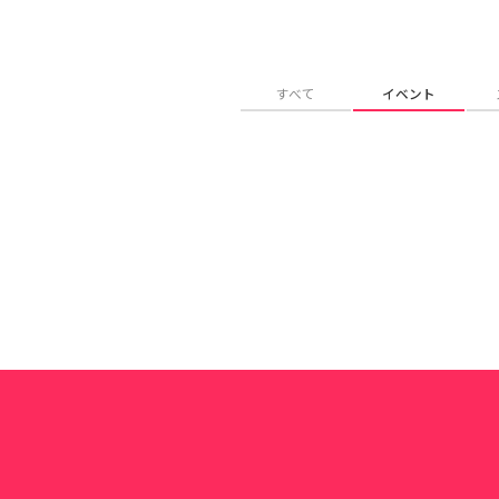
すべて
イベント