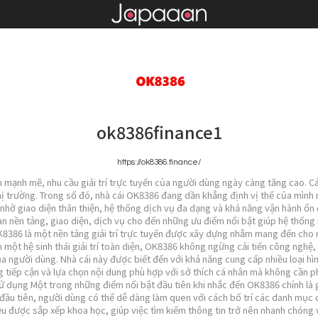
ok8386finance1
https://ok8386.finance/
n mạnh mẽ, nhu cầu giải trí trực tuyến của người dùng ngày càng tăng cao. Cá
ị trường. Trong số đó, nhà cái OK8386 đang dần khẳng định vị thế của mình 
nhờ giao diện thân thiện, hệ thống dịch vụ đa dạng và khả năng vận hành ổn đ
an nền tảng, giao diện, dịch vụ cho đến những ưu điểm nổi bật giúp hệ thốn
8386 là một nền tảng giải trí trực tuyến được xây dựng nhằm mang đến cho 
iển một hệ sinh thái giải trí toàn diện, OK8386 không ngừng cải tiến công ngh
 người dùng. Nhà cái này được biết đến với khả năng cung cấp nhiều loại hình
 tiếp cận và lựa chọn nội dung phù hợp với sở thích cá nhân mà không cần p
ử dụng Một trong những điểm nổi bật đầu tiên khi nhắc đến OK8386 chính là 
p đầu tiên, người dùng có thể dễ dàng làm quen với cách bố trí các danh mục
u được sắp xếp khoa học, giúp việc tìm kiếm thông tin trở nên nhanh chóng v