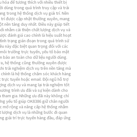
 hóa để tương thích với nhiều thiết bị
i dùng trong quá trình truy cập và trải
ng trong hệ thống dịch vụ giải trí. Nền
i trí được cập nhật thường xuyên, mang
 nền tảng duy nhất. Điều này giúp tiết
ới nhằm cải thiện chất lượng dịch vụ và
ược đánh giá cao chính là hiệu suất hoạt
tình trạng gián đoạn trong quá trình sử
ều này đặc biệt quan trọng đối với các
ng môi trường trực tuyến, yếu tố bảo mật
 bảo an toàn cho dữ liệu người dùng.
i ra, hệ thống cũng thường xuyên được
hi trải nghiệm dịch vụ trên nền tảng mà
 chính là hệ thống chăm sóc khách hàng
 trực tuyến hoặc email. Đội ngũ hỗ trợ
ợng dịch vụ và mang lại trải nghiệm tốt
ương trình ưu đãi và sự kiện dành cho
à tham gia. Những ưu đãi này không chỉ
ững yếu tố giúp OK8386 giữ chân người
 tục mở rộng và nâng cấp hệ thống nhằm
t lượng dịch vụ là những bước đi quan
ng giải trí trực tuyến hàng đầu, đáp ứng