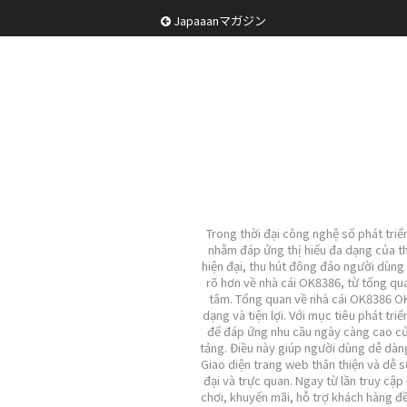
Japaaanマガジン
Trong thời đại công nghệ số phát triể
nhằm đáp ứng thị hiếu đa dạng của th
hiện đại, thu hút đông đảo người dùng 
rõ hơn về nhà cái OK8386, từ tổng qu
tâm. Tổng quan về nhà cái OK8386 OK
dạng và tiện lợi. Với mục tiêu phát tr
để đáp ứng nhu cầu ngày càng cao của
tảng. Điều này giúp người dùng dễ dàng
Giao diện trang web thân thiện và dễ s
đại và trực quan. Ngay từ lần truy cậ
chơi, khuyến mãi, hỗ trợ khách hàng đề