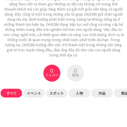
dàng theo dõi và tham gia. Những ưu đãi này không chỉ mang tính
khuyến khích mà còn giúp tăng thêm sự gắn kết giữa nền tảng và người
dùng. Đây cũng là một trong những yếu tố giúp OK8386 giữ chân người
dùng lâu dài. Định hướng phát triển trong tương lai Không dừng lại ở
những thành tựu hiện tại, OK8386 đang tiếp tục mở rộng và nâng cấp hệ
thống nhằm mang đến trải nghiệm tốt hơn cho người dùng. Việc đầu tư
vào công nghệ mới, cải thiện giao diện và nâng cao chất lượng dịch vụ là
những bước đi quan trọng trong chiến lược phát triển dài hạn. Trong
tương lai, OK8386 hướng đến việc trở thành một trong những nền tảng
giải trí trực tuyến hàng đầu, đáp ứng đầy đủ nhu cầu của người dùng
trong thời đại số.
0
0
フォロー
投稿
すべて
イベント
スポット
人物
作品
商