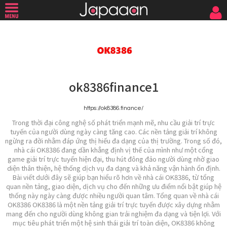
ok8386finance1
https://ok8386.finance/
Trong thời đại công nghệ số phát triển mạnh mẽ, nhu cầu giải trí trực
tuyến của người dùng ngày càng tăng cao. Các nền tảng giải trí không
ngừng ra đời nhằm đáp ứng thị hiếu đa dạng của thị trường. Trong số đó,
nhà cái OK8386 đang dần khẳng định vị thế của mình như một cổng
game giải trí trực tuyến hiện đại, thu hút đông đảo người dùng nhờ giao
diện thân thiện, hệ thống dịch vụ đa dạng và khả năng vận hành ổn định.
Bài viết dưới đây sẽ giúp bạn hiểu rõ hơn về nhà cái OK8386, từ tổng
quan nền tảng, giao diện, dịch vụ cho đến những ưu điểm nổi bật giúp hệ
thống này ngày càng được nhiều người quan tâm. Tổng quan về nhà cái
OK8386 OK8386 là một nền tảng giải trí trực tuyến được xây dựng nhằm
mang đến cho người dùng không gian trải nghiệm đa dạng và tiện lợi. Với
mục tiêu phát triển một hệ sinh thái giải trí toàn diện, OK8386 không