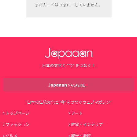
まだカードはフォローしていません。
日本の文化と ”今” をつなぐ！
Japaaan
MAGAZINE
日本の伝統文化と"今"をつなぐウェブマガジン
トップページ
アート
ファッション
雑貨・インテリア
グルメ
観光・地域