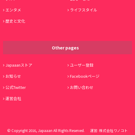
エンタメ
ライフスタイル
歴史と文化
Other pages
Japaaanストア
ユーザー登録
お知らせ
Facebookページ
公式Twitter
お問い合わせ
運営会社
© Copyright 2016, Japaaan All Rights Reserved. 運営:
株式会社ワノコト