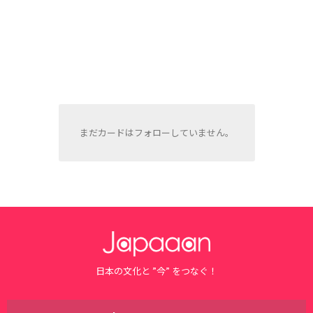
まだカードはフォローしていません。
日本の文化と ”今” をつなぐ！