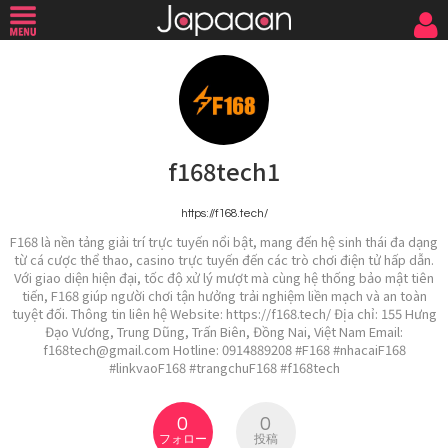
f168tech1
https://f168.tech/
F168 là nền tảng giải trí trực tuyến nổi bật, mang đến hệ sinh thái đa dạng
từ cá cược thể thao, casino trực tuyến đến các trò chơi điện tử hấp dẫn.
Với giao diện hiện đại, tốc độ xử lý mượt mà cùng hệ thống bảo mật tiên
tiến, F168 giúp người chơi tận hưởng trải nghiệm liền mạch và an toàn
tuyệt đối. Thông tin liên hệ Website: https://f168.tech/ Địa chỉ: 155 Hưng
Đạo Vương, Trung Dũng, Trấn Biên, Đồng Nai, Việt Nam Email:
f168tech@gmail.com Hotline: 0914889208 #F168 #nhacaiF168
#linkvaoF168 #trangchuF168 #f168tech
0
0
フォロー
投稿