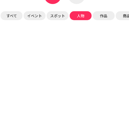
すべて
イベント
スポット
人物
作品
商