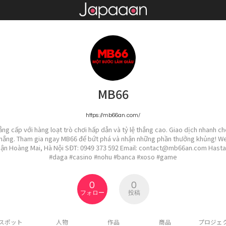
MB66
https://mb66an.com/
g cấp với hàng loạt trò chơi hấp dẫn và tỷ lệ thắng cao. Giao dịch nhanh c
 thắng. Tham gia ngay MB66 để bứt phá và nhận những phần thưởng khủng! We
uận Hoàng Mai, Hà Nội SĐT: 0949 373 592 Email: contact@mb66an.com Ha
#daga #casino #nohu #banca #xoso #game
0
0
フォロー
投稿
スポット
人物
作品
商品
プロジェ