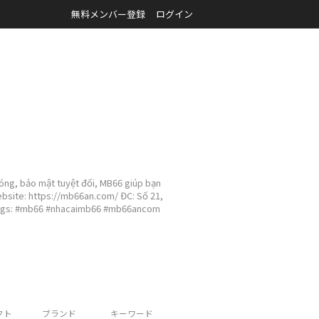
無料メンバー登録
ログイン
hóng, bảo mật tuyệt đối, MB66 giúp bạn
bsite: https://mb66an.com/ ĐC: Số 21,
stags: #mb66 #nhacaimb66 #mb66ancom
クト
ブランド
キーワード