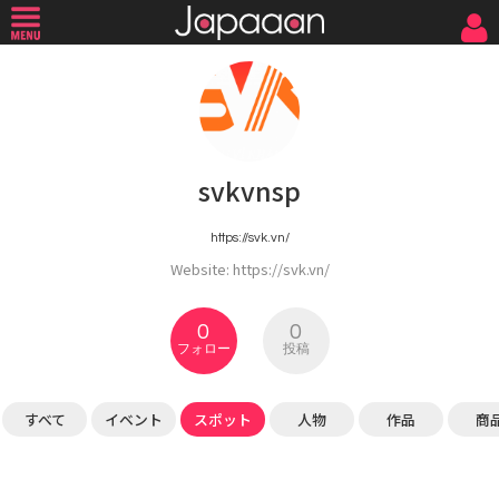
svkvnsp
https://svk.vn/
Website: https://svk.vn/
0
0
フォロー
投稿
すべて
イベント
スポット
人物
作品
商