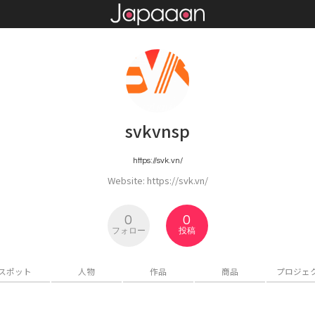
svkvnsp
https://svk.vn/
Website: https://svk.vn/
0
0
フォロー
投稿
スポット
人物
作品
商品
プロジェ