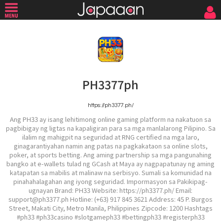
PH3377ph
https://ph3377.ph/
Ang PH33 ay isang lehitimong online gaming platform na nakatuon sa
pagbibigay ng ligtas na kapaligiran para sa mga manlalarong Pilipino. Sa
ilalim ng mahigpit na seguridad at RNG certified na mga laro,
ginagarantiyahan namin ang patas na pagkakataon sa online slots,
poker, at sports betting. Ang aming partnership sa mga pangunahing
bangko at e-wallets tulad ng GCash at Maya ay nagpapatunay ng aming
katapatan sa mabilis at malinaw na serbisyo. Sumali sa komunidad na
pinahahalagahan ang iyong seguridad. Impormasyon sa Pakikipag-
ugnayan Brand: PH33 Website: https://ph3377.ph/ Email:
support@ph3377.ph Hotline: (+63) 917 845 3621 Address: 45 P. Burgos
Street, Makati City, Metro Manila, Philippines Zipcode: 1200 Hashtags
#ph33 #ph33casino #slotgameph33 #bettingph33 #registerph33