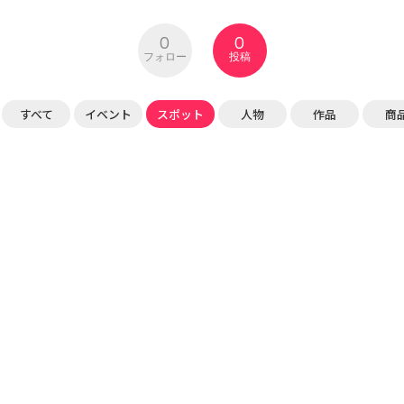
0
0
フォロー
投稿
すべて
イベント
スポット
人物
作品
商