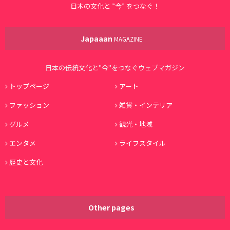
日本の文化と ”今” をつなぐ！
Japaaan
MAGAZINE
日本の伝統文化と"今"をつなぐウェブマガジン
トップページ
アート
ファッション
雑貨・インテリア
グルメ
観光・地域
エンタメ
ライフスタイル
歴史と文化
Other pages