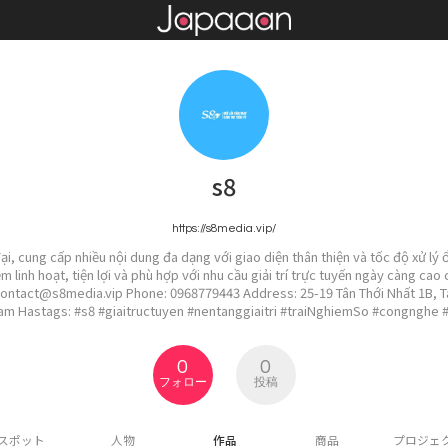
s8
https://s8media.vip/
n đại, cung cấp nhiều nội dung đa dạng với giao diện thân thiện và tốc độ xử lý
ệm linh hoạt, tiện lợi và phù hợp với nhu cầu giải trí trực tuyến ngày càng ca
 contact@s8media.vip Phone: 0968779443 Address: 25-19 Tân Thới Nhất 1B, 
Nam Hastags: #s8 #giaitructuyen #nentanggiaitri #traiNghiemSo #congnghe #g
0
0
フォロー
投稿
スポット
人物
作品
商品
プロジェ