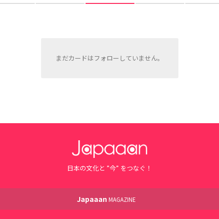
まだカードはフォローしていません。
日本の文化と ”今” をつなぐ！
Japaaan
MAGAZINE