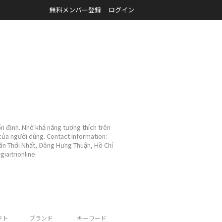
無料メンバー登録
ログイン
 ổn định. Nhờ khả năng tương thích trên
o của người dùng. Contact Information:
Tân Thới Nhất, Đông Hưng Thuận, Hồ Chí
iaitrionline
クト
ブランド
キーワード