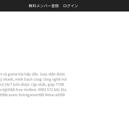
無料メンバー登録
ログイン
lot và game bài hấp dẫn. Giao diện được
ử lý nhanh, minh bạch cùng công nghệ mã
trợ 24/7 luôn được cập nhật, giúp TT88
port@tt88.free Hotline: 0983 572 641 Địa
 #tt88casino #slotgamett88 #nhacaitt88