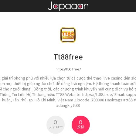
Tt88free
https://tt88.free/
 giải trí phong phú với nhiều lựa chọn từ cá cược thể thao, live casino đến s
ên mọi thiết bị giúp người chơi dễ dàng trải nghiệm. Hệ thống thanh toán x
i cho người dùng . Đồng thời, các chương trình khuyến mãi cùng dịch vụ hỗ 
. Thông Tin Liên Hệ Thương hiệu: TT88 Website: https://tt88.free/ Email: sup
 Thuận, Tân Phú, Tp. Hồ Chí Minh, Việt Nam Zipcode: 700000 Hashtags #tt88
#dangk ytt88
0
0
フォロー
投稿