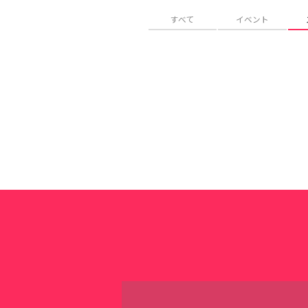
すべて
イベント