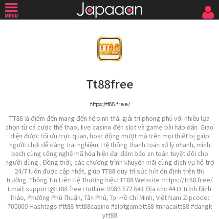
Tt88free
https://tt88.free/
TT88 là điểm đến mang đến hệ sinh thái giải trí phong phú với nhiều lựa
chọn từ cá cược thể thao, live casino đến slot và game bài hấp dẫn. Giao
diện được tối ưu trực quan, hoạt động mượt mà trên mọi thiết bị giúp
người chơi dễ dàng trải nghiệm. Hệ thống thanh toán xử lý nhanh, minh
bạch cùng công nghệ mã hóa hiện đại đảm bảo an toàn tuyệt đối cho
người dùng . Đồng thời, các chương trình khuyến mãi cùng dịch vụ hỗ trợ
24/7 luôn được cập nhật, giúp TT88 duy trì sức hút ổn định trên thị
trường. Thông Tin Liên Hệ Thương hiệu: TT88 Website: https://tt88.free/
Email: support@tt88.free Hotline: 0983 572 641 Địa chỉ: 44 D Trịnh Đình
Thảo, Phường Phú Thuận, Tân Phú, Tp. Hồ Chí Minh, Việt Nam Zipcode:
700000 Hashtags #tt88 #tt88casino #slotgamett88 #nhacaitt88 #dangk
ytt88