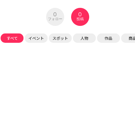
0
0
フォロー
投稿
すべて
イベント
スポット
人物
作品
商