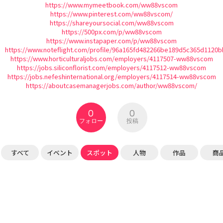
https://www.mymeetbook.com/ww88vscom
https://www.pinterest.com/ww88vscom/
https://shareyoursocial.com/ww88vscom
https://500px.com/p/ww88vscom
https://www.instapaper.com/p/ww88vscom
https://www.noteflight.com/profile/96a165fd482266be189d5c365d1120
https://www.horticulturaljobs.com/employers/4117507-ww88vscom
https://jobs.siliconflorist.com/employers/4117512-ww88vscom
https://jobs.nefeshinternational.org/employers/4117514-ww88vscom
https://aboutcasemanagerjobs.com/author/ww88vscom/
0
0
フォロー
投稿
すべて
イベント
スポット
人物
作品
商