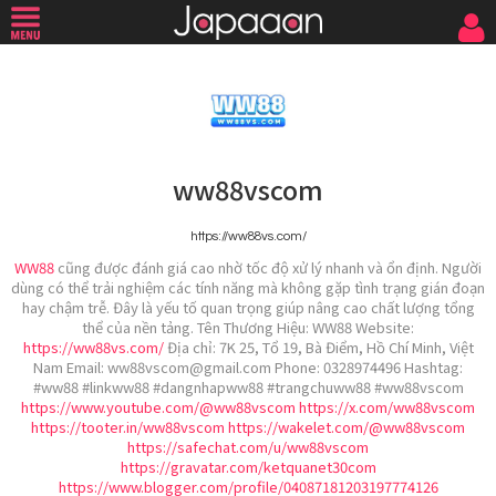
ww88vscom
https://ww88vs.com/
WW88
cũng được đánh giá cao nhờ tốc độ xử lý nhanh và ổn định. Người
dùng có thể trải nghiệm các tính năng mà không gặp tình trạng gián đoạn
hay chậm trễ. Đây là yếu tố quan trọng giúp nâng cao chất lượng tổng
thể của nền tảng. Tên Thương Hiệu: WW88 Website:
https://ww88vs.com/
Địa chỉ: 7K 25, Tổ 19, Bà Điểm, Hồ Chí Minh, Việt
Nam Email: ww88vscom@gmail.com Phone: 0328974496 Hashtag:
#ww88 #linkww88 #dangnhapww88 #trangchuww88 #ww88vscom
https://www.youtube.com/@ww88vscom
https://x.com/ww88vscom
https://tooter.in/ww88vscom
https://wakelet.com/@ww88vscom
https://safechat.com/u/ww88vscom
https://gravatar.com/ketquanet30com
https://www.blogger.com/profile/04087181203197774126