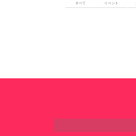
すべて
イベント