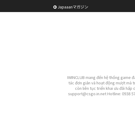
Japaaanマガジン
IWINCLUB mang đến hệ thống game đa dạ
tác đơn giản và hoạt động mượt mà tr
còn liên tục triển khai ưu đãi hấ
support@csgo.in.net Hotline: 0938 57