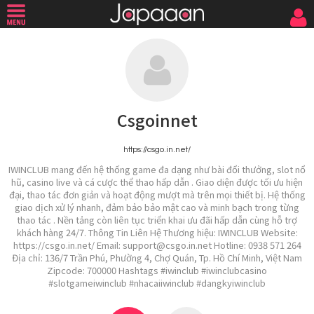
Csgoinnet
https://csgo.in.net/
IWINCLUB mang đến hệ thống game đa dạng như bài đổi thưởng, slot nổ
hũ, casino live và cá cược thể thao hấp dẫn . Giao diện được tối ưu hiện
đại, thao tác đơn giản và hoạt động mượt mà trên mọi thiết bị. Hệ thống
giao dịch xử lý nhanh, đảm bảo bảo mật cao và minh bạch trong từng
thao tác . Nền tảng còn liên tục triển khai ưu đãi hấp dẫn cùng hỗ trợ
khách hàng 24/7. Thông Tin Liên Hệ Thương hiệu: IWINCLUB Website:
https://csgo.in.net/ Email: support@csgo.in.net Hotline: 0938 571 264
Địa chỉ: 136/7 Trần Phú, Phường 4, Chợ Quán, Tp. Hồ Chí Minh, Việt Nam
Zipcode: 700000 Hashtags #iwinclub #iwinclubcasino
#slotgameiwinclub #nhacaiiwinclub #dangkyiwinclub