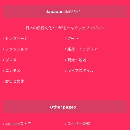
Japaaan
MAGAZINE
日本の伝統文化と"今"をつなぐウェブマガジン
トップページ
アート
ファッション
雑貨・インテリア
グルメ
観光・地域
エンタメ
ライフスタイル
歴史と文化
Other pages
Japaaanストア
ユーザー登録