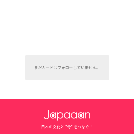
まだカードはフォローしていません。
日本の文化と ”今” をつなぐ！