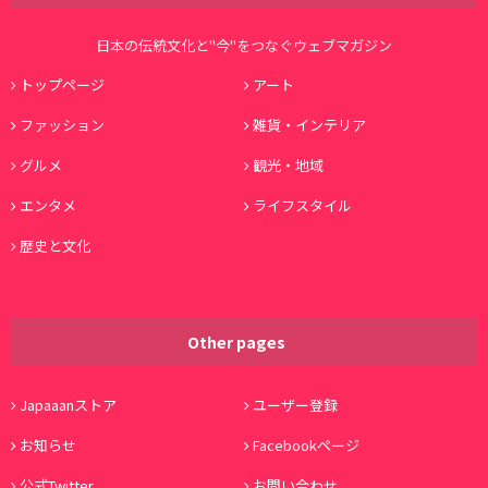
日本の伝統文化と"今"をつなぐウェブマガジン
トップページ
アート
ファッション
雑貨・インテリア
グルメ
観光・地域
エンタメ
ライフスタイル
歴史と文化
Other pages
Japaaanストア
ユーザー登録
お知らせ
Facebookページ
公式Twitter
お問い合わせ