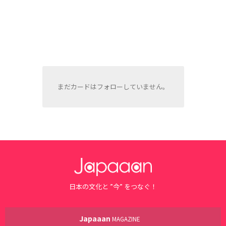
まだカードはフォローしていません。
日本の文化と ”今” をつなぐ！
Japaaan
MAGAZINE