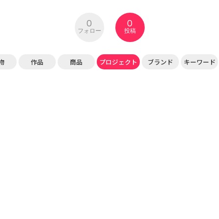
0
0
フォロー
投稿
物
作品
商品
プロジェクト
ブランド
キーワード