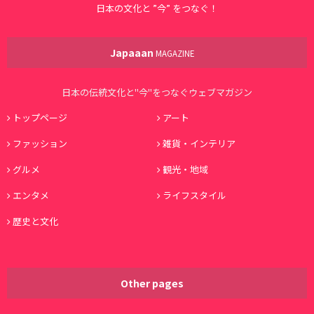
日本の文化と ”今” をつなぐ！
Japaaan
MAGAZINE
日本の伝統文化と"今"をつなぐウェブマガジン
トップページ
アート
ファッション
雑貨・インテリア
グルメ
観光・地域
エンタメ
ライフスタイル
歴史と文化
Other pages