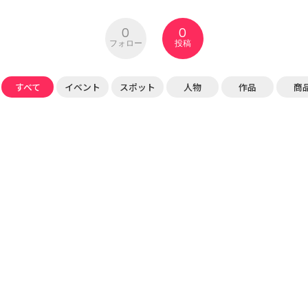
0
0
フォロー
投稿
すべて
イベント
スポット
人物
作品
商