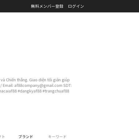
無料メンバー登録
ログイン
à Chiến thắng. Giao diện tối giản giúp
any/ Email: af88company@gmail.com SDT:
nhacaiaf88 #dangkyaf88 #trangchuaf88
クト
ブランド
キーワード