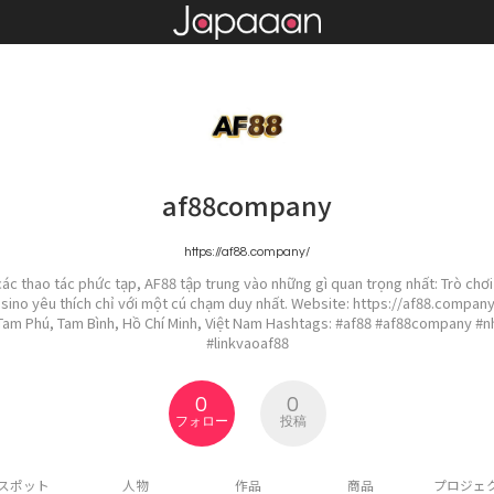
af88company
https://af88.company/
c thao tác phức tạp, AF88 tập trung vào những gì quan trọng nhất: Trò chơi v
asino yêu thích chỉ với một cú chạm duy nhất. Website: https://af88.comp
, Tam Phú, Tam Bình, Hồ Chí Minh, Việt Nam Hashtags: #af88 #af88company #
#linkvaoaf88
0
0
フォロー
投稿
スポット
人物
作品
商品
プロジェ