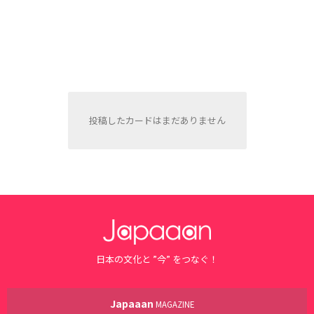
投稿したカードはまだありません
日本の文化と ”今” をつなぐ！
Japaaan
MAGAZINE