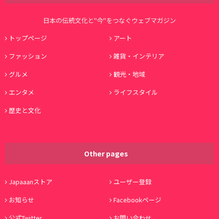
日本の伝統文化と"今"をつなぐウェブマガジン
トップページ
アート
ファッション
雑貨・インテリア
グルメ
観光・地域
エンタメ
ライフスタイル
歴史と文化
Other pages
Japaaanストア
ユーザー登録
お知らせ
Facebookページ
公式Twitter
お問い合わせ