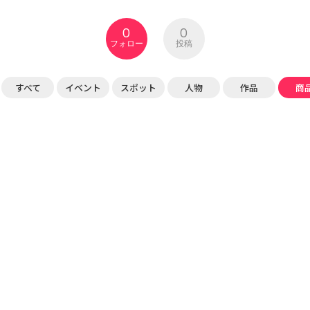
0
0
フォロー
投稿
すべて
イベント
スポット
人物
作品
商