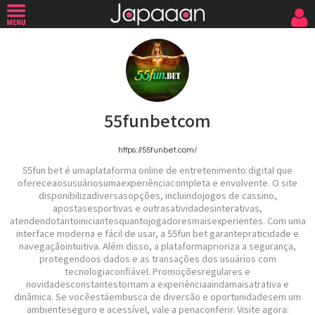
55funbetcom
https://55funbet.com/
55fun bet é umaplataforma online de entretenimento digital que
ofereceaosusuáriosumaexperiênciacompleta e envolvente. O site
disponibilizadiversasopções, incluindojogos de cassino,
apostasesportivas e outrasatividadesinterativas,
atendendotantoiniciantesquantojogadoresmaisexperientes. Com uma
interface moderna e fácil de usar, a 55fun bet garantepraticidade e
navegaçãointuitiva. Além disso, a plataformaprioriza a segurança,
protegendoos dados e as transações dos usuários com
tecnologiaconfiável. Promoçõesregulares e
novidadesconstantestornam a experiênciaaindamaisatrativa e
dinâmica. Se vocêestáembusca de diversão e oportunidadesem um
ambienteseguro e acessível, vale a penaconferir. Visite agora: