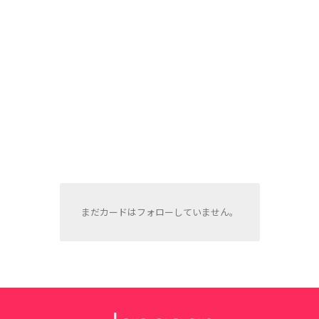
まだカードはフォローしていません。