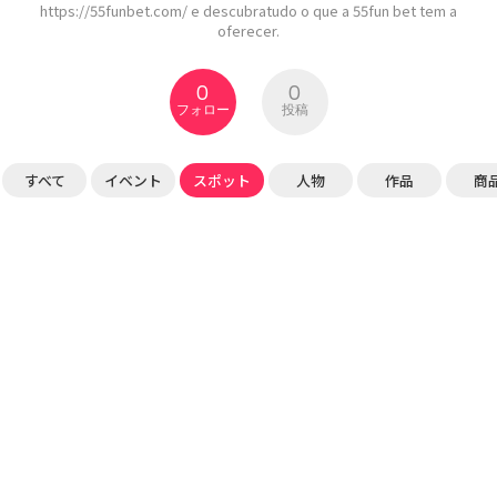
https://55funbet.com/ e descubratudo o que a 55fun bet tem a
oferecer.
0
0
フォロー
投稿
すべて
イベント
スポット
人物
作品
商