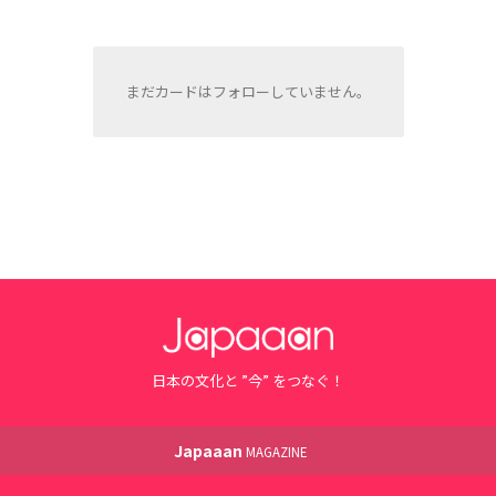
まだカードはフォローしていません。
日本の文化と ”今” をつなぐ！
Japaaan
MAGAZINE