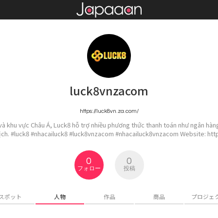
luck8vnzacom
https://luck8vn.za.com/
và khu vực Châu Á, Luck8 hỗ trợ nhiều phương thức thanh toán như ngân hàng n
dịch. #luck8 #nhacailuck8 #luck8vnzacom #nhacailuck8vnzacom Website: htt
0
0
フォロー
投稿
スポット
人物
作品
商品
プロジェ