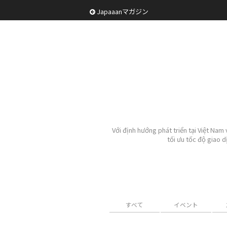
Japaaanマガジン
Với định hướng phát triển tại Việt Nam 
tối ưu tốc độ giao 
すべて
イベント