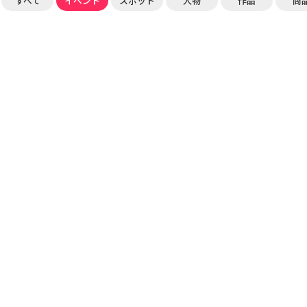
すべて
イベント
スポット
人物
作品
商