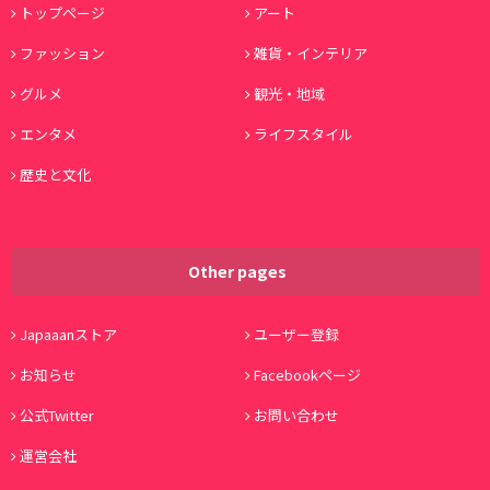
トップページ
アート
ファッション
雑貨・インテリア
グルメ
観光・地域
エンタメ
ライフスタイル
歴史と文化
Other pages
Japaaanストア
ユーザー登録
お知らせ
Facebookページ
公式Twitter
お問い合わせ
運営会社