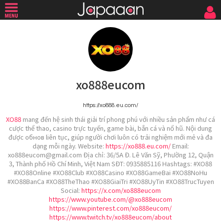
xo888eucom
https://xo888.eu.com/
XO88
mang đến hệ sinh thái giải trí phong phú với nhiều sản phẩm như cá
cược thể thao, casino trực tuyến, game bài, bắn cá và nổ hũ. Nội dung
được обнов liên tục, giúp người chơi luôn có trải nghiệm mới mẻ và đa
dạng mỗi ngày. Website:
https://xo888.eu.com/
Email:
xo888eucom@gmail.com Địa chỉ: 36/5A Đ. Lê Văn Sỹ, Phường 12, Quận
3, Thành phố Hồ Chí Minh, Việt Nam SĐT: 0935885116 Hashtags: #XO88
#XO88Online #XO88Club #XO88Casino #XO88GameBai #XO88NoHu
#XO88BanCa #XO88TheThao #XO88GiaiTri #XO88UyTin #XO88TrucTuyen
Social:
https://x.com/xo888eucom
https://www.youtube.com/@xo888eucom
https://www.pinterest.com/xo888eucom/
https://www.twitch.tv/xo888eucom/about