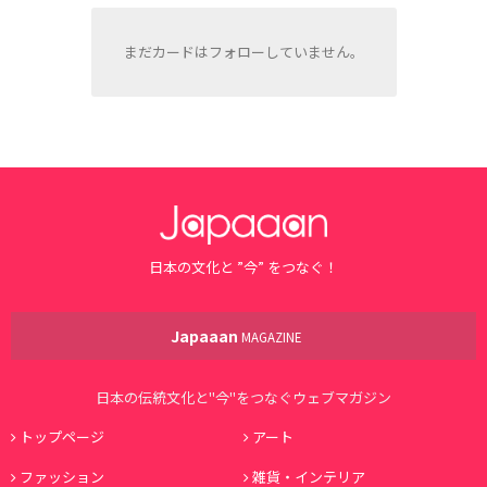
まだカードはフォローしていません。
日本の文化と ”今” をつなぐ！
Japaaan
MAGAZINE
日本の伝統文化と"今"をつなぐウェブマガジン
トップページ
アート
ファッション
雑貨・インテリア