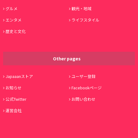
グルメ
観光・地域
エンタメ
ライフスタイル
歴史と文化
Other pages
Japaaanストア
ユーザー登録
お知らせ
Facebookページ
公式Twitter
お問い合わせ
運営会社