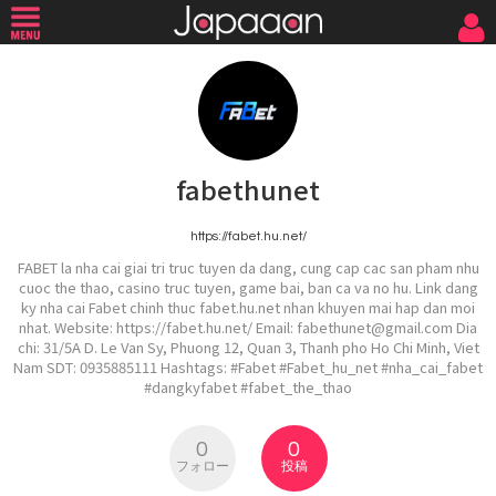
fabethunet
https://fabet.hu.net/
FABET la nha cai giai tri truc tuyen da dang, cung cap cac san pham nhu
cuoc the thao, casino truc tuyen, game bai, ban ca va no hu. Link dang
ky nha cai Fabet chinh thuc fabet.hu.net nhan khuyen mai hap dan moi
nhat. Website: https://fabet.hu.net/ Email: fabethunet@gmail.com Dia
chi: 31/5A D. Le Van Sy, Phuong 12, Quan 3, Thanh pho Ho Chi Minh, Viet
Nam SDT: 0935885111 Hashtags: #Fabet #Fabet_hu_net #nha_cai_fabet
#dangkyfabet #fabet_the_thao
0
0
フォロー
投稿