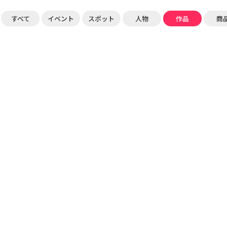
すべて
イベント
スポット
人物
作品
商