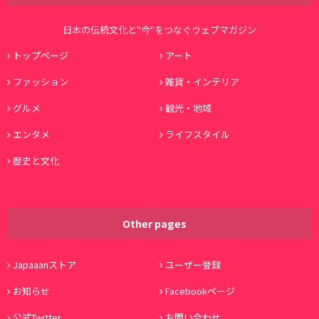
日本の伝統文化と"今"をつなぐウェブマガジン
トップページ
アート
ファッション
雑貨・インテリア
グルメ
観光・地域
エンタメ
ライフスタイル
歴史と文化
Other pages
Japaaanストア
ユーザー登録
お知らせ
Facebookページ
公式Twitter
お問い合わせ