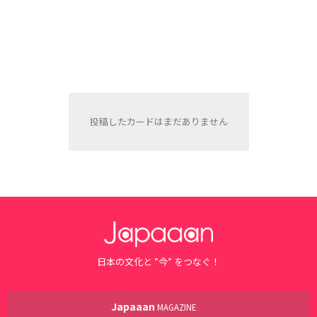
投稿したカードはまだありません
日本の文化と ”今” をつなぐ！
Japaaan
MAGAZINE