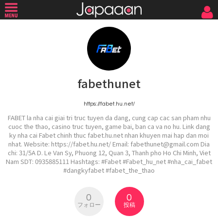
fabethunet
https://fabet.hu.net/
FABET la nha cai giai tri truc tuyen da dang, cung cap cac san pham nhu
cuoc the thao, casino truc tuyen, game bai, ban ca va no hu. Link dang
ky nha cai Fabet chinh thuc fabet.hu.net nhan khuyen mai hap dan moi
nhat. Website: https://fabet.hu.net/ Email: fabethunet@gmail.com Dia
chi: 31/5A D. Le Van Sy, Phuong 12, Quan 3, Thanh pho Ho Chi Minh, Viet
Nam SDT: 0935885111 Hashtags: #Fabet #Fabet_hu_net #nha_cai_fabet
#dangkyfabet #fabet_the_thao
0
0
フォロー
投稿