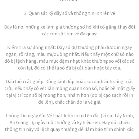
2. Quan sát kỹ dãy số và thông tin in trên vé
Đây là nơi những kẻ làm giả thường sơ hở khi cố gắng thay đổi
các con số trên vé đã quay:
Kiểm tra sự đồng nhất: Dãy số dự thưởng phải được in ngay
ngắn, rõ ràng, màu mực đồng nhất. Nếu thấy một chữ số nào
đó bị lệch hàng, màu mực đậm nhạt khác thường so với các số
còn lại, đó có thể là số đã bị cắt dán hoặc tẩy xóa.
Dấu hiệu cắt ghép: Dùng kính lúp hoặc soi dưới ánh sáng mặt
trời, nếu thấy có vết lằn mỏng quanh con số, hoặc bề mặt giấy
tại vị trí con số bị mỏng hơn, nhám hơn (do bị cạo sạch rồi in
đè lên), chắc chắn đó là vé giả.
Thông tin ngày đài: Vé thật luôn in rõ tên đài (ví dụ: Tây Ninh,
An Giang...), ngày mở thưởng và ký hiệu seri. Hãy đối chiếu
thông tin này với lịch quay thưởng để đảm bảo tính chính xác.