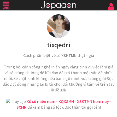
tixqedri
Cách phân biệt vé số XSKTMN thật - giả
Trong bối cảnh công nghệ in ấn ngày càng tinh vi, việc làm giả
vé số trúng thưởng để lừa đảo đã trở thành một vấn đề nhức
nhối. Sẽ thật kinh khủng nếu bạn ngỡ mình vừa trúng giải Độc
đắc 2 tỷ đồng nhưng lại bị từ chối đổi thưởng vì tấm vé trên tay
là đồ giả.
Truy cập
Xổ số miền nam - KQXSMN - XSKTMN hôm nay -
SXMN
để xem bảng số lộc được thần tài gọi tên!