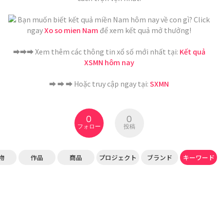
Bạn muốn biết kết quả miền Nam hôm nay về con gì? Click
ngay
Xo so mien Nam
để xem kết quả mở thưởng!
➡️➡️➡️ Xem thêm các thông tin xổ số mới nhất tại:
Kết quả
XSMN hôm nay
➡️ ➡️ ➡️ Hoặc truy cập ngay tại:
SXMN
0
0
フォロー
投稿
物
作品
商品
プロジェクト
ブランド
キーワード