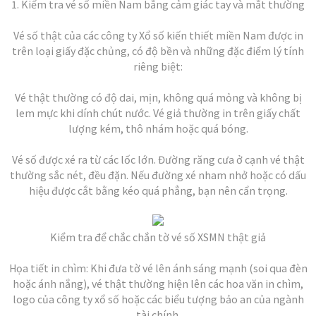
1. Kiểm tra vé số miền Nam bằng cảm giác tay và mắt thường
Vé số thật của các công ty Xổ số kiến thiết miền Nam được in
trên loại giấy đặc chủng, có độ bền và những đặc điểm lý tính
riêng biệt:
Vé thật thường có độ dai, mịn, không quá mỏng và không bị
lem mực khi dính chút nước. Vé giả thường in trên giấy chất
lượng kém, thô nhám hoặc quá bóng.
Vé số được xé ra từ các lốc lớn. Đường răng cưa ở cạnh vé thật
thường sắc nét, đều đặn. Nếu đường xé nham nhở hoặc có dấu
hiệu được cắt bằng kéo quá phẳng, bạn nên cẩn trọng.
Kiểm tra để chắc chắn tờ vé số XSMN thật giả
Họa tiết in chìm: Khi đưa tờ vé lên ánh sáng mạnh (soi qua đèn
hoặc ánh nắng), vé thật thường hiện lên các hoa văn in chìm,
logo của công ty xổ số hoặc các biểu tượng bảo an của ngành
tài chính.