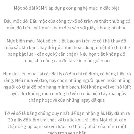
Một số đài XSMN áp dụng công nghệ mực in đặc biệt:
Dấu mộc đỏ: Dấu mộc của công ty xổ số trên vé thật thường có
màu đỏ tươi, nét mực thấm đều vào sợi giấy, không bị nhòe.
Mực biến màu: Một số chi tiết bảo an trên vé có thể thay đổi
màu sắc khi bạn thay đổi góc nhìn hoặc dùng nhiệt độ (hơ nhẹ
bằng bật lửa - cần cực kỳ cẩn thận). Nếu họa tiết không đổi
màu, khả năng cao đó là vé in màu giả mạo.
Nên ưu tiên mua tại các đại lý có địa chỉ cố định, có bảng hiệu rõ
ràng. Nếu mua vé dạo, hãy chọn những người quen hoặc những
người có thái độ bán hàng minh bạch. Nói không với vé "số lùi":
Tuyệt đối không mua những tờ vé có dấu hiệu tẩy xóa ngày
tháng hoặc vé của những ngày đã qua.
Tờ vé số là bằng chứng duy nhất để bạn nhận giải. Hãy dành ra
30 giây để kiểm tra thật kỹ trước khi trả tiền. Một chút cẩn
thận sẽ giúp bạn bảo vệ được "cơ hội tỷ phú" của mình một
cách trọn vẹn nhất.