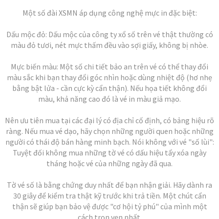
Một số đài XSMN áp dụng công nghệ mực in đặc biệt:
Dấu mộc đỏ: Dấu mộc của công ty xổ số trên vé thật thường có
màu đỏ tươi, nét mực thấm đều vào sợi giấy, không bị nhòe.
Mực biến màu: Một số chi tiết bảo an trên vé có thể thay đổi
màu sắc khi bạn thay đổi góc nhìn hoặc dùng nhiệt độ (hơ nhẹ
bằng bật lửa - cần cực kỳ cẩn thận). Nếu họa tiết không đổi
màu, khả năng cao đó là vé in màu giả mạo.
Nên ưu tiên mua tại các đại lý có địa chỉ cố định, có bảng hiệu rõ
ràng. Nếu mua vé dạo, hãy chọn những người quen hoặc những
người có thái độ bán hàng minh bạch. Nói không với vé "số lùi":
Tuyệt đối không mua những tờ vé có dấu hiệu tẩy xóa ngày
tháng hoặc vé của những ngày đã qua.
Tờ vé số là bằng chứng duy nhất để bạn nhận giải. Hãy dành ra
30 giây để kiểm tra thật kỹ trước khi trả tiền. Một chút cẩn
thận sẽ giúp bạn bảo vệ được "cơ hội tỷ phú" của mình một
cách trọn vẹn nhất.