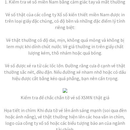
1. Kiểm tra vé số miền Nam bằng cảm giác tay và mắt thường
Vé số thật của các công ty Xổ số kiến thiết miền Nam được in
trên loại giấy đặc chủng, có độ bền và những đặc điểm lý tính
riêng biệt:
Vé thật thường có độ dai, mịn, không quá mỏng và không bị
lem mực khi dính chút nước. Vé giả thường in trên giấy chất
lượng kém, thô nhám hoặc quá bóng.
Vé số được xé ra từ các lốc lớn. Đường răng cưa ở cạnh vé thật
thường sắc nét, đều đặn. Nếu đường xé nham nhở hoặc có dấu
hiệu được cắt bằng kéo quá phẳng, bạn nên cẩn trọng.
Kiểm tra để chắc chắn tờ vé số XSMN thật giả
Họa tiết in chìm: Khi đưa tờ vé lên ánh sáng mạnh (soi qua đèn
hoặc ánh nắng), vé thật thường hiện lên các hoa văn in chìm,
logo của công ty xổ số hoặc các biểu tượng bảo an của ngành
tài chính.