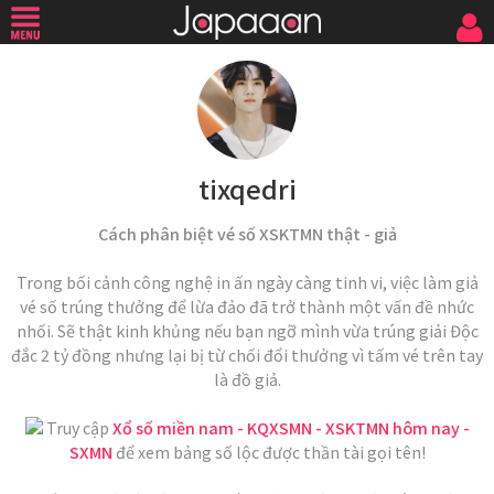
tixqedri
Cách phân biệt vé số XSKTMN thật - giả
Trong bối cảnh công nghệ in ấn ngày càng tinh vi, việc làm giả
vé số trúng thưởng để lừa đảo đã trở thành một vấn đề nhức
nhối. Sẽ thật kinh khủng nếu bạn ngỡ mình vừa trúng giải Độc
đắc 2 tỷ đồng nhưng lại bị từ chối đổi thưởng vì tấm vé trên tay
là đồ giả.
Truy cập
Xổ số miền nam - KQXSMN - XSKTMN hôm nay -
SXMN
để xem bảng số lộc được thần tài gọi tên!