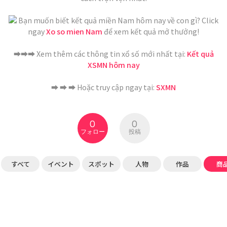
Bạn muốn biết kết quả miền Nam hôm nay về con gì? Click
ngay
Xo so mien Nam
để xem kết quả mở thưởng!
➡️➡️➡️ Xem thêm các thông tin xổ số mới nhất tại:
Kết quả
XSMN hôm nay
➡️ ➡️ ➡️ Hoặc truy cập ngay tại:
SXMN
0
0
フォロー
投稿
すべて
イベント
スポット
人物
作品
商