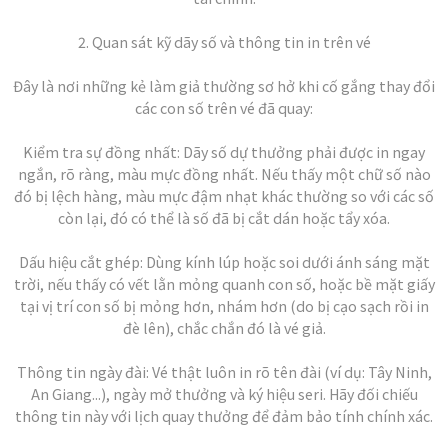
2. Quan sát kỹ dãy số và thông tin in trên vé
Đây là nơi những kẻ làm giả thường sơ hở khi cố gắng thay đổi
các con số trên vé đã quay:
Kiểm tra sự đồng nhất: Dãy số dự thưởng phải được in ngay
ngắn, rõ ràng, màu mực đồng nhất. Nếu thấy một chữ số nào
đó bị lệch hàng, màu mực đậm nhạt khác thường so với các số
còn lại, đó có thể là số đã bị cắt dán hoặc tẩy xóa.
Dấu hiệu cắt ghép: Dùng kính lúp hoặc soi dưới ánh sáng mặt
trời, nếu thấy có vết lằn mỏng quanh con số, hoặc bề mặt giấy
tại vị trí con số bị mỏng hơn, nhám hơn (do bị cạo sạch rồi in
đè lên), chắc chắn đó là vé giả.
Thông tin ngày đài: Vé thật luôn in rõ tên đài (ví dụ: Tây Ninh,
An Giang...), ngày mở thưởng và ký hiệu seri. Hãy đối chiếu
thông tin này với lịch quay thưởng để đảm bảo tính chính xác.