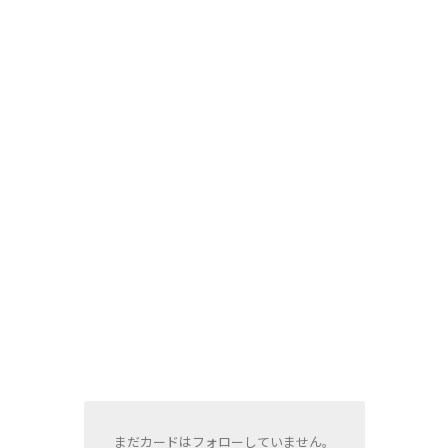
まだカードはフォローしていません。