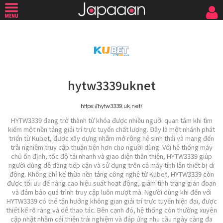
hytw3339uknet
https://hytw3339.uk.net/
HYTW3339 đang trở thành từ khóa được nhiều người quan tâm khi tìm
kiếm một nền tảng giải trí trực tuyến chất lượng. Đây là một nhánh phát
triển từ Kubet, được xây dựng nhằm mở rộng hệ sinh thái và mang đến
trải nghiệm truy cập thuận tiện hơn cho người dùng. Với hệ thống máy
chủ ổn định, tốc độ tải nhanh và giao diện thân thiện, HYTW3339 giúp
người dùng dễ dàng tiếp cận và sử dụng trên cả máy tính lẫn thiết bị di
động. Không chỉ kế thừa nền tảng công nghệ từ Kubet, HYTW3339 còn
được tối ưu để nâng cao hiệu suất hoạt động, giảm tình trạng gián đoạn
và đảm bảo quá trình truy cập luôn mượt mà. Người dùng khi đến với
HYTW3339 có thể tận hưởng không gian giải trí trực tuyến hiện đại, được
thiết kế rõ ràng và dễ thao tác. Bên cạnh đó, hệ thống còn thường xuyên
cập nhật nhằm cải thiện trải nghiệm và đáp ứng nhu cầu ngày càng đa