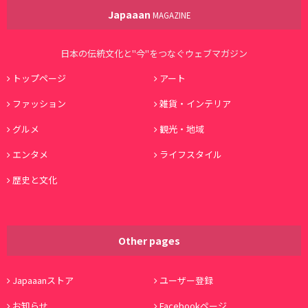
Japaaan
MAGAZINE
日本の伝統文化と"今"をつなぐウェブマガジン
トップページ
アート
ファッション
雑貨・インテリア
グルメ
観光・地域
エンタメ
ライフスタイル
歴史と文化
Other pages
Japaaanストア
ユーザー登録
お知らせ
Facebookページ