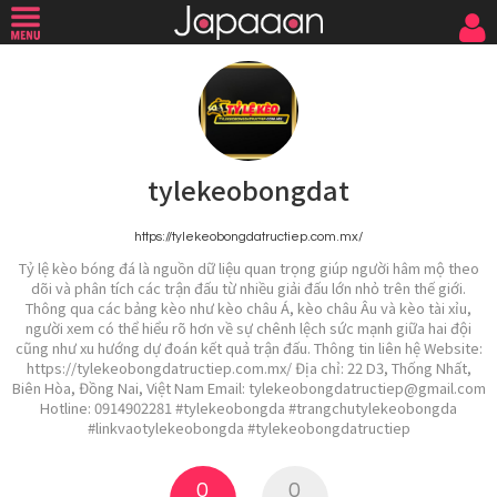
tylekeobongdat
https://tylekeobongdatructiep.com.mx/
Tỷ lệ kèo bóng đá là nguồn dữ liệu quan trọng giúp người hâm mộ theo
dõi và phân tích các trận đấu từ nhiều giải đấu lớn nhỏ trên thế giới.
Thông qua các bảng kèo như kèo châu Á, kèo châu Âu và kèo tài xỉu,
người xem có thể hiểu rõ hơn về sự chênh lệch sức mạnh giữa hai đội
cũng như xu hướng dự đoán kết quả trận đấu. Thông tin liên hệ Website:
https://tylekeobongdatructiep.com.mx/ Địa chỉ: 22 D3, Thống Nhất,
Biên Hòa, Đồng Nai, Việt Nam Email: tylekeobongdatructiep@gmail.com
Hotline: 0914902281 #tylekeobongda #trangchutylekeobongda
#linkvaotylekeobongda #tylekeobongdatructiep
0
0