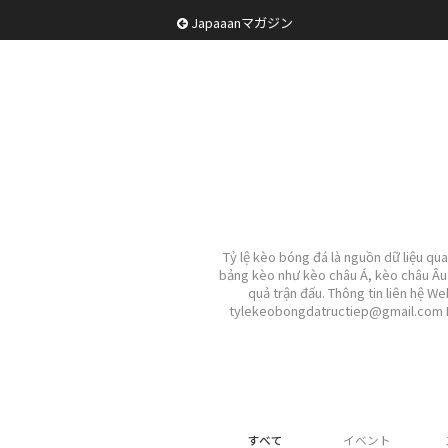
Japaaanマガジン
Tỷ lệ kèo bóng đá là nguồn dữ liệu qua
bảng kèo như kèo châu Á, kèo châu Âu 
quả trận đấu. Thông tin liên hệ W
tylekeobongdatructiep@gmail.com H
すべて
イベント