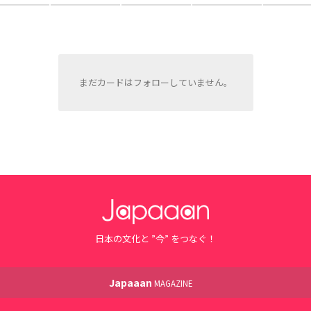
まだカードはフォローしていません。
日本の文化と ”今” をつなぐ！
Japaaan
MAGAZINE